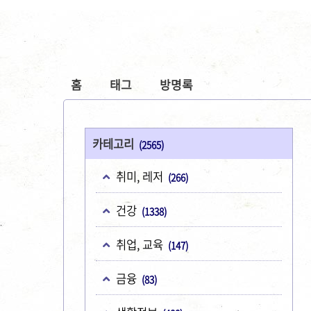
홈
태그
방명록
카테고리
(2565)
취미, 레저
(266)
건강
(1338)
취업, 교육
(147)
금융
(83)