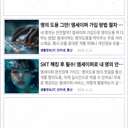
후속 조치가 아주 중요해요! 엠세이퍼 보안기능 강화 하
기 엠세이퍼 온라인 해지, 이렇게 따라 하세요! 엠세이
퍼 해지, 생각보다 어렵지 않아요! 공식 홈페이지에서
간단하게 해결할 수 있답니다. 제가 직접 해본 경험..
명의 도용 그만! 엠세이퍼 가입 방법 절차 ,
PC & 모바일 완벽 가이드
내 명의는 안전할까? 엠세이퍼 가입으로 명의도용 싹 다
막는 방법! 엠세이퍼는 명의도용을 막아주는 무료 서비
스예요. 혹시 모를 휴대폰 개통 피해나 개인정보 유출이
걱정되신다면, 이 글을 통해 PC와 모바일에서 엠세이퍼
생활정보/IT, 인터넷, 통신
2025. 5. 21.
에 가입하고 나만의 안전망을 구축하는 방법을 쉽고 자
세하게 알아보세요!요즘 세상, 내 개인 정보가 어떻게
SKT 해킹 후 필수! 엠세이퍼로 내 명의 안전
새어나갈지 몰라서 불안하시죠? 저도 얼마 전 스팸 문자
하게 지키는 법
때문에 깜짝 놀랐던 경험이 있어요. 그 후로 명의도용
엠세이퍼 완전정복 가이드: 명의도용 방지 첫걸음 통신
방지 서비스에 관심이 많이 생겼는데, 엠세이퍼라는 정
개통 명의도용, 이제 실시간으로 막을 수 있어요! 무료
말 유용한 서비스를 알게 됐지 뭐예요! 😊 엠세이퍼는
로 제공되는 엠세이퍼 서비스, 어떻게 활용하는지 궁금
한국정보통신진흥협회(KAIT)에서 운영하는 무료 서비
하시죠? SKT 해킹 사건 이후 더욱 주목받는 엠세이퍼
생활정보/IT, 인터넷, 통신
2025. 5. 21.
스인데, 이걸 사용하면 혹시 모를 휴대폰이나 통신 서비
의 모든 것을 알려드릴게요!요즘 같은 세상에 내 명의가
스 개통을 미리 막을 수 있대요. 혹시 내 명의로 몰래 폰
도용될까 봐 불안한 마음, 저만 그런 건 아니겠죠? 😥 얼
이 개통될까..
마 전 SKT 해킹 사건 이후, 통신사에서 명의도용 방지
서비스를 이용하라는 문자를 받고 '이게 대체 뭔데?' 하
고 찾아봤어요. 엠세이퍼라는 서비스인데, 솔직히 처음
엔 복잡해 보였지만, 알고 보니 정말 간단하고 꼭 필요
한 거더라고요! 오늘은 제가 직접 경험하고 알아본 엠세