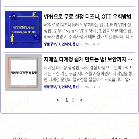
이퍼의 모든 것을 쉽고 친근하게 알려드릴게요. 엠세이
퍼, 정확히 뭐하는 서비스일까요? 🤔엠세이퍼(M-
safer)..
VPN으로 무료 설정 디즈니, OTT 우회방법
VPN으로 디즈니플러스 우회하는 법 - 1.터키 VPN 설
정법 , 2.무료 vs 유료 VPN 차이 , 3.접속 오류 해결 팁 ,
4.국가 변경 시 주의사항에 대해 알아 보겠습니다. 디즈
니플러스의 다양한 콘텐츠를 즐기고 싶다면, VPN으로
생활정보/IT, 인터넷, 통신
2025. 4. 29.
디즈니플러스 우회하는 법을 알아야 합니다. 본 글에서
는 터키 VPN 설정법부터 무료와 유료 VPN의 차이, 접
지메일 다계정 쉽게 만드는 법! 보안까지 철
속 오류 해결 팁 등 유용한 정보를 제공합니다. 1. 터키
저히 관리하는 꿀팁
VPN 설정법터키 VPN을 설정하는 것은 간단합니다.
지메일 다계정 생성법, 나의 경험 바탕으로 완벽 가이드
VPN 서비스를 선택한 후, 터키 서버에 연결하기만 하면
저는 오랜 기간 구글 서비스를 사용하면서 지메일을 통
됩니다. 대부분의 VPN 애플리케이션은 서버 목록을 제
한 다계정 운영의 필요성을 절실하게 느꼈습니다. 업무
공하므로, 터키를 선택하면 됩니다. 설정이 완료되면,
와 개인생활, 혹은 취미 및 사이드 프로젝트를 위해 별
생활정보/IT, 인터넷, 통신
2025. 3. 31.
디즈니플러스를 열고 로그인하여 원하는 콘텐츠를 스트
도의 지메일 계정을 효율적으로 관리하는 것은 제 생활
리밍할 수 있습니다. 이 과정에서 주..
의 필수 요소가 되었습니다. 이 글에서는 저의 경험을
1
2
바탕으로 지메일 다계정 생성법, 여러 계정을 효과적으
로 만드는 방법, 보안 관리 팁, 그리고 지메일을 보다 효
율적으로 사용하는 방법에 대해 심도 있게 이야기하고
자 합니다. 구글지메일 다계정 생성법 주의사항 여러
계정 생성 방법, 계정 다변화의 첫걸음처음 지메일 다계
정 생성법을 시도했을 때, 저는 많은 고민과 시행착오를
겪었습니다. 다양한 목적으로 여러 계정을 만들어야 하