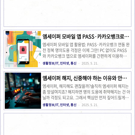
나가서 나도 모르는 사이에 휴대폰이 개통된다니! 생각
만 해도 아찔하죠? 다행히 우리는 엠세이퍼라는 든든한
방패를 가지고 있어요. 근데 이 방패를 제대로 활용해야
만 100% 효과를 볼 수 있다는 사실, 알고 계셨나요? 오
늘은 엠세이퍼의 숨겨진 기능부터 알뜰폰 사용자 팁, 그
리고 공공장소 접속 시 주의사항까지, 제 경험과 함께
꼼꼼하게 ..
엠세이퍼 모바일 앱 PASS·카카오뱅크로 명
의도용 완벽 방어!
엠세이퍼 모바일 앱 활용법: PASS·카카오뱅크 연동 완
전 정복 명의도용 걱정은 이제 그만! PC 없이도 PASS
와 카카오뱅크 앱으로 엠세이퍼를 간편하게 이용하는
방법을 알려드립니다. 이동 중에도 내 명의를 안전하게
생활정보/IT, 인터넷, 통신
2025. 5. 21.
지키는 꿀팁, 지금 바로 확인하세요!요즘 같은 세상에
명의도용만큼 끔찍한 일도 없죠? 저도 예전에 한번 명의
엠세이퍼 해지, 신중해야 하는 이유와 안전
도용 시도 알림을 받고 얼마나 식겁했는지 몰라요. 그때
한 대안
부터 엠세이퍼를 정말 애용하고 있는데, 솔직히 PC로만
엠세이퍼, 해지해도 괜찮을까?솔직히 엠세이퍼 해지는
들어가서 확인하는 게 좀 번거로웠거든요. 근데 PASS
좀 망설여지죠? 해지하면 명의 도용에 취약해지는 건 아
앱이랑 카카오뱅크 앱으로도 엠세이퍼를 쓸 수 있다는
닐까 걱정도 되고요. 그래서 핵심만 먼저 짚어드릴게요!
거 아셨어요? 그니까요! 저도 이 사실을 알고는 완전 신
언제든지 해지 가능하지만, 해지 즉시 명의 개통 제한도
생활정보/IT, 인터넷, 통신
2025. 5. 21.
세계였잖아요! 이제는 이동 중에도, 잠시 쉬는 시간에도
풀려요.해지 전 재가입 시 유의사항 및 개인정보 연동
스마트폰 하나로 내 명의를 안전하게 지킬 수 있게 된 ..
상태를 꼭 확인해야 합니다.PASS 앱, 홈페이지, 카카오
뱅크 앱 모두 해지 가능하지만 본인 인증은 필수예요.보
안 상황에 따라 해지보다는 '임시 해제' 기능을 더 권장
합니다.해지 후에도 명의도용 피해가 발생할 수 있으니