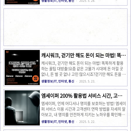
생활정보/IT, 인터넷, 통신
2025. 5. 28.
수 있어요. 요약본은 다음과 같은 분들에게 꼭 필요합니
자입니다. 특히 CASH를 B N T coin으로 전환하고 현
다.앱테크 초보지만 수익을 빨리 만들고 싶은 분..
금화하는 과정을 알면 누구나 스마트한 수익관리를 시
작할 수 있습니다. 본 글에서는 B N T coin 연동 방법
과 수익 극대화 전략을 단계별로 안내합니다. CASH워
크 앱을 통해 적립된 포인트를 디지털 자산으로 바꾸는
과정부터 실전 꿀팁까지, 놓치면 후회할 정보들을 한눈
에 정리했습니다. 지금 바로 시작하기 B N T coin 연동
요약 핵심 정리B N T coin은 캐시워크 포인트를 디지
털 자산으로 바꾸는 암호화폐1단..
캐시워크, 걷기만 해도 돈이 되는 마법! 똑똑
하게 활용하는 꿀팁 대방출!
캐시워크, 걷기만 해도 돈이 되는 마법! 똑똑하게 활용
하는 꿀팁 대방출!요즘 같은 고물가 시대에 돈 아낄 곳
없나, 돈 벌 곳 없나 고민 많으시죠?걷기만 해도 돈을 벌
수 있다면 믿으시겠어요? 오늘은 누구나 쉽게 시작할 수
생활정보/IT, 인터넷, 통신
2025. 5. 23.
있는 앱테크의 최강자, 캐시워크에 대해 자세히 알아볼
거예요. 캐시워크는 우리의 일상 속 걷기 활동을 쏠쏠한
엠세이퍼 200% 활용법 서비스 시간, 고객센
캐시로 바꿔주는 마법 같은 앱입니다. 그저 걷기만 했을
터, 오류 대응까지!
뿐인데, 어느새 쏠쏠한 캐시가 쌓이는 재미에 푹 빠지실
엠세이퍼, 언제 어디서나 명의를 보호하는 방법! 엠세이
거예요. 캐시워크, 대체 왜 이렇게 인기가 많을까요?캐
퍼 서비스 이용 시간과 고객센터 연락 방법을 자세히 알
시워크가 이렇게 많은 사랑을 받는 데는 다 이유가 있습
아보고, 내 명의를 안전하게 지키는 노하우를 확인해보
니다. 특별한 노력 없이도 일상 속 걷기만으로 캐시를
세요.혹시 휴대폰이나 통신 서비스 가입할 때, '내 명의
생활정보/IT, 인터넷, 통신
2025. 5. 22.
적립할 수 있다는 점이 가장 큰 매력이죠.바쁜 현대인들
가 혹시 잘못 사용되진 않을까?' 하고 불안했던 적 있으
에게 운동은 필수지만, 따로 시간을 내기란 쉽지 않은..