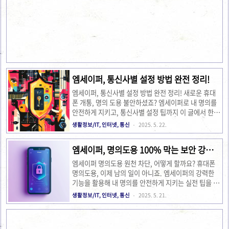
신가요? 😅 저는 예전에 그런 걱정을 해본 적이 있어서,
엠세이퍼 서비스를 알고 나서 얼마나 안심이 됐는지 몰
라요. 오늘은 엠세이퍼 서비스를 언제 이용할 수 있고,
궁금한 점이 생겼을 때 어떻게 문의해야 하는지 자세히
알려드릴게요. 내 소중한 명의를 지키는 데 정말 큰 도
움이 될 거예요! 엠세이퍼, 언제 이용할 수 있을까요? 엠
세이퍼는 우리가 예상했던 것보다 훨씬 더 유동적으로
운영되고 있답니다. 사실 저는 주말이나 공휴일에는 이
용..
엠세이퍼, 통신사별 설정 방법 완전 정리!
엠세이퍼, 통신사별 설정 방법 완전 정리! 새로운 휴대
폰 개통, 명의 도용 불안하셨죠? 엠세이퍼로 내 명의를
안전하게 지키고, 통신사별 설정 팁까지 이 글에서 한
번에 확인하세요!요즘 보이스피싱이니 명의 도용이니,
생활정보/IT, 인터넷, 통신
2025. 5. 22.
정말 휴대폰 개통 하나도 마음 편히 못 하겠는 시대잖아
요. 저도 얼마 전에 새 휴대폰으로 바꾸려고 알아보는
엠세이퍼, 명의도용 100% 막는 보안 강화
데, 엠세이퍼라는 서비스가 그렇게 중요하다고 하더라
실전 팁 (알뜰폰도 OK!)
고요. 사실 처음엔 '이게 뭐지? 또 복잡한 건가?' 싶었거
엠세이퍼 명의도용 원천 차단, 어떻게 할까요? 휴대폰
든요. 그런데 막상 써보니까, 이거 진짜 꿀템이더라고
명의도용, 이제 남의 일이 아니죠. 엠세이퍼의 강력한
요! 통신사 상관없이 내 명의로 휴대폰이 개통되는 걸
기능을 활용해 내 명의를 안전하게 지키는 실전 팁을 알
실시간으로 막아주고 알려주는 서비스라니, 완전 안심
려드릴게요!솔직히 말해서, 우리가 살면서 휴대폰 명의
생활정보/IT, 인터넷, 통신
2025. 5. 21.
되잖아요? 엠세이퍼, 대체 뭘까요? 엠세이퍼(Msafer)
도용을 당할 거라곤 생각 잘 안 하잖아요? 저도 그랬어
는 한국정보통신진흥협회(KAIT)에서 제공하는 명의도
요. 그런데 주변에 피해를 본 지인 이야기를 들으니까
용방지 서비스예요...
갑자기 등골이 서늘해지더라고요. 내 정보가 줄줄 새어