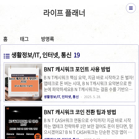
라이프 플래너
홈
태그
방명록
생활정보/IT, 인터넷, 통신
19
BNT 캐시워크 포인트 사용 방법
B N T캐시워크 핵심 요약, 지금 바로 시작하고 돈 벌자!
앱테크로 돈 버는 시대, B N T캐시워크 요약본으로 한
눈에 파악하세요B N T캐시워크는 걸음 수를 기반으로
수익을 얻는 앱테크 서비스로, 요약본을 통해 핵심 기능
생활정보/IT, 인터넷, 통신
2025. 5. 28.
과 B N T 코인 현금화 방법을 빠르게 습득할 수 있습니
다. 요즘 사람들, 걸으면서 돈 버는 앱 찾고 계시죠? 하
BNT 캐시워크 코인 전환 팁과 방법
지만 기능이 너무 많아 헷갈리거나 어디서부터 시작해
야 할지 막막한 분도 많습니다. 그래서 준비했습니다.
B N T CASH워크 연동으로 수익까지! 지금 바로 시작
바로 B N T캐시워크 핵심 요약본! 이 PDF 하나면 초보
하는 앱테크 전략하루 1만 보만 걸어도 돈이 된다면, 믿
자도 바로 수익 창출이 가능합니다. 설치부터 B N T 코
으시겠어요? B N T CASH워크는 단순한 건강 앱이 아
인 전환까지, 어렵지 않게 정리했으니 누구든지 따라 할
니라, 실질적인 수익을 창출할 수 있는 앱테크의 대표주