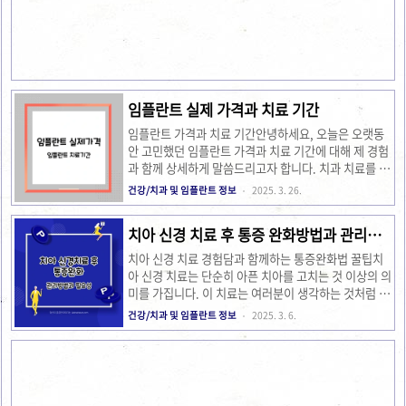
는 무척이나 낯설고 불안했습니다. 하지만 차차 회복 과
정을 지켜보면서, 올바른 관리 방법을 터득해 가게 되었
어요. 📌 사랑니 발치 후 통증 10가지 대처법 임플란
트 많이 아픈가요? 임플란트 많이 아픈가요?임플란트,
왜 안해요? 비용? 통증? 시간? 1. 서론: 임플란트에 대한
두려움임플란트에 대한 고민, 특히 비용과 통..
임플란트 실제 가격과 치료 기간
임플란트 가격과 치료 기간안녕하세요, 오늘은 오랫동
안 고민했던 임플란트 가격과 치료 기간에 대해 제 경험
과 함께 상세하게 말씀드리고자 합니다. 치과 치료를 받
으면서 겪은 여러 시행착오와 정보 수집 과정을 공유하
건강/치과 및 임플란트 정보
2025. 3. 26.
며, 여러분에게 도움이 되고자 하는 마음에서 이 글을
작성하게 되었습니다. 저 또한 처음 임플란트 치료를
치아 신경 치료 후 통증 완화방법과 관리팁
결정할 때는 많은 걱정과 불안이 있었지만, 충분한 정보
정리
를 찾고 직접 경험해보면서 자신감을 얻을 수 있었습니
치아 신경 치료 경험담과 함께하는 통증완화법 꿀팁치
다. 이러한 경험들은 제가 이 글에서 임플란트 비용 비
아 신경 치료는 단순히 아픈 치아를 고치는 것 이상의 의
교, 치료 일정, 그리고 치료 과정에 대해 자세히 설명할
미를 가집니다. 이 치료는 여러분이 생각하는 것처럼 복
수 있게 도와주었습니다. 📌 임플란트 가격 차이나는
잡하지 않으면서도 많은 부분에서 우리가 놓치고 지나
건강/치과 및 임플란트 정보
2025. 3. 6.
이유 본 글은 임플란트에 관심이 있으신 분들께 실질적
갈 수 있는 중요한 과정을 포함하고 있어요. 저는 처음
인 정보와 함께 저의 생생한 경험을 드러내고자 준비하
치아 신경 치료를 받으러 갔을 때 정말 많은 궁금증과 두
였습니다. 가격,..
려움이 있었습니다. '치아 신경 치료는 어떻게 진행되는
걸까?' '치아 신경 치료 후에는 무엇을 주의해야 할까?'
이런 질문들이 머릿속에서 떠나지 않았죠. 그래서 이번