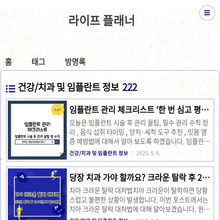
라이프 플래너
홈
태그
방명록
건강/치과 및 임플란트 정보
222
임플란트 관리 체크리스트 ‘한 번 심고 평생
쓴다’ 4단계로 끝내기
오늘은 임플란트 시술 후 관리 꿀팁, 필수 관리 수칙 정
리 , 음식 섭취 타이밍 , 양치·세척 도구 추천 , 잇몸 염
증 예방법에 대해서 알아 보도록 하겠습니다. 임플란트
시술 후 제대로 관리하는 것이 중요합니다. 이번 포스트
건강/치과 및 임플란트 정보
2025. 5. 6.
에서는 필수 관리 수칙부터 음식 섭취 타이밍, 양치 및
세척 도구 추천, 잇몸 염증 예방법까지 자세히 알아보겠
당장 치과 가야 할까요? 크라운 탈락 후 24
습니다. 임플란트 시술 후 관리에 대해 알고 계신가요?
시간 내 필수 행동 TOP 4
시술을 받았다고 끝이 아닙니다. 사후 관리가 필요합니
치아 크라운 탈락 대처법치아 크라운이 탈락하면 당황
다. 올바른 관리 방법을 통해 임플란트를 오랫동안 건강
스럽고 불편한 상황이 발생합니다. 이번 포스트에서는
하게 유지할 수 있습니다. 아래에서 각 관리 팁을 자세
치아 크라운 탈락 대처법에 대해 알아보겠습니다. 원인,
히 살펴보겠습니다. 1. 필수 관리 수칙 정리임플란트 시
응급 처치 방법, 임시 조치, 재부착 시기와 비용에 대해