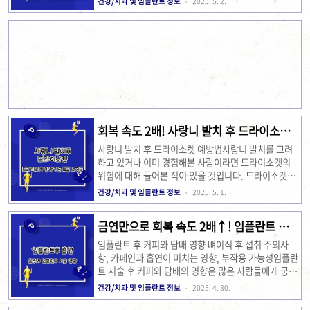
건강/치과 및 임플란트 정보
2025. 5. 2.
술 후 첫 24시간은 특히 중요합니다. 이 시기에는 출혈
자세히 설명할 예정입니다. 크라운이 떨어지는 원인치
과 부종이 발생할 수 있습니다. 따라서 시술 후 최..
아 크라운이 탈락하는 원인은 다양합니다. 가장 일반적
인 원인은 크라운의 마모나 손상입니다. 부적절한 씹는
습관이나 구강 위생 불량도 큰 영향을 미칩니다. 또한,
크라운이 오래되어 자연스럽게 떨어지는 경우도 있습니
다. 크라운은 시간이 지남에 따라 변형되거나 약해질 수
있기 때문에 정기적인 검진이 필요합니다. 그 외에도 충
치나 잇몸 질환이 원인이 될 수 있습니다. 이런 질병들
은 크라운을 지탱하는 자연 치아에 영향을 미쳐 결국 크
라운이 떨어지게 만..
회복 속도 2배! 사랑니 발치 후 드라이소켓
안 생기는 특급 노하우
사랑니 발치 후 드라이소켓 예방법사랑니 발치를 고려
하고 있거나 이미 경험해본 사람이라면 드라이소켓의
위험에 대해 들어본 적이 있을 것입니다. 드라이소켓은
사랑니 발치 후 발생할 수 있는 통증과 불편함을 동반하
건강/치과 및 임플란트 정보
2025. 5. 1.
는 상태입니다. 이 글에서는 드라이소켓의 정의와 증상,
예방 방법에 대해 자세히 알아보겠습니다. 드라이소켓
금연만으로 회복 속도 2배↑! 임플란트 성공
이란?드라이소켓은 사랑니가 발치된 후 치유 과정에서
확률을 높이는 핵심 전략
혈전이 제대로 형성되지 않거나 제거되는 경우 발생합
임플란트 후 커피와 담배 영향 뼈이식 후 섭취 주의사
니다. 이 상태는 뼈와 신경이 노출되어 극심한 통증을
항, 카페인과 흡연이 미치는 영향, 부작용 가능성임플란
유발할 수 있습니다. 대개 발치 후 2-3일 이내에 나타나
트 시술 후 커피와 담배의 영향은 많은 사람들에게 궁금
며, 흡연이나 구강 위생 관리 부족 등이 주요 원인으로
증을 자아냅니다. 특히 뼈이식 후 어떤 음료와 습관이
건강/치과 및 임플란트 정보
2025. 4. 30.
꼽힙니다. 드라이소켓이 발생하면 통증이 지속되고, 치
회복에 영향을 미칠지는 중요한 의문입니다. 이번 포스
료를 받지 않으면 회복이 지연될 수 있습니다. 사랑니발