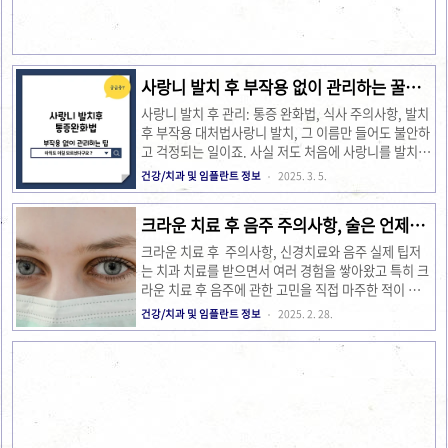
글에서는 치아 신경 치료를 처음 시작하는 분들이나, 이
미 치료 중인 분들에게 조금이나마 도움이 될 수 있도록
제 경험을 바탕으로 이 과정들을 차근차근 풀어보려고
해요. 1. 치아 신경 치료의 단계별 과정치아 신경 치료
는 여..
사랑니 발치 후 부작용 없이 관리하는 꿀팁 ,
통증 완화법
사랑니 발치 후 관리: 통증 완화법, 식사 주의사항, 발치
후 부작용 대처법사랑니 발치, 그 이름만 들어도 불안하
고 걱정되는 일이죠. 사실 저도 처음에 사랑니를 발치해
야 한다는 얘기를 들었을 때 정말 많은 고민을 했어
건강/치과 및 임플란트 정보
2025. 3. 5.
요. 예고된 통증과 부작용에 대한 걱정이 컸기 때문이
죠. 그런데 막상 발치하고 나니, 생각보다 더 신경 써야
크라운 치료 후 음주 주의사항, 술은 언제부
할 것들이 많더라고요. 그래서 오늘은 사랑니 발치 후에
터 마셔도 될까?
꼭 알아야 할 관리법을 여러분과 나누고 싶어요. 제 경
크라운 치료 후 주의사항, 신경치료와 음주 실제 팁저
험을 바탕으로 한 사랑니 발치 후 관리법, 통증 완화법,
는 치과 치료를 받으면서 여러 경험을 쌓아왔고 특히 크
식사 주의사항, 그리고 발치 후 부작용 대처법에 대해
라운 치료 후 음주에 관한 고민을 직접 마주한 적이 있습
자세히 이야기해 보겠습니다. 사랑니 발치 후 거즈 물
니다. 이 글을 통해 제가 겪은 사례와 연구 자료, 그리고
건강/치과 및 임플란트 정보
2025. 2. 28.
어야하는 이유 사랑니 발치 후 통증 완화법첫 번째로
전문가 의견을 종합하여 여러분께 도움이 될 만한 정보
가장 중요한 것은 얼음찜질입니다. 발치 후 첫 24시간 ..
를 제공하고자 합니다. 치과 치료 후 음주에 관한 궁금
증과 불안감을 해소하고자 하는 분들, 특히 크라운 치료
를 받은 분들이나 신경치료를 경험한 분들에게 이 글이
소중한 길잡이가 되기를 바랍니다. 제 개인적인 경험과
함께 구체적인 주의사항, 사례 및 최신 정보를 고려하여
정리해 보았습니다. 크라운 치료 후 주의사항!! 크라