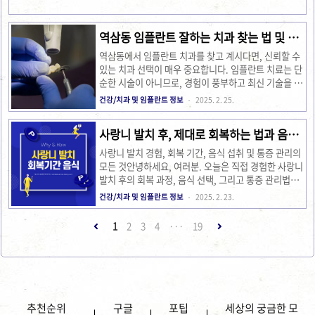
운 치료 후 음주 시 주의사항크라운 치료를 받은 후 음주
를 계획 중인 분들은 꼭 일정 기간 음주를 피해야..
역삼동 임플란트 잘하는 치과 찾는 법 및 추
천 팁!
역삼동에서 임플란트 치과를 찾고 계시다면, 신뢰할 수
있는 치과 선택이 매우 중요합니다. 임플란트 치료는 단
순한 시술이 아니므로, 경험이 풍부하고 최신 기술을 갖
춘 치과에서 치료를 받는 것이 바람직합니다. 역삼동에
건강/치과 및 임플란트 정보
2025. 2. 25.
는 임플란트 전문 치과들이 여러 곳 위치해 있어, 환자
들에게 맞춤형 치료를 제공하고 있습니다. 이번 글에서
사랑니 발치 후, 제대로 회복하는 법과 음식
는 역삼동에서 추천할 만한 임플란트 치과와 관련된 정
추천
보를 제공하고자 합니다.임플란트 치료를 위한 치과 선
사랑니 발치 경험, 회복 기간, 음식 섭취 및 통증 관리의
택 기준임플란트 치료는 치아를 잃은 부분에 인공치아
모든 것안녕하세요, 여러분. 오늘은 직접 경험한 사랑니
를 심는 과정을 포함합니다. 이 시술은 고도의 기술과
발치 후의 회복 과정, 음식 선택, 그리고 통증 관리법에
정밀한 작업이 필요하므로, 치과의 전문성과 의료진의
대해 솔직하게 이야기해보려고 합니다. 사랑니 발치는
건강/치과 및 임플란트 정보
2025. 2. 23.
경험이 중요한 요소로 작용합니다. 치료 전, 후의 관리
누구에게나 긴장되고 두려운 순간일 수 있지만, 제 경험
와 상담이 잘 이루어지는 치과를 선택하는 것이 치료 성
을 통해 여러분이 조금이라도 안심하고 대처할 수 있도
1
2
3
4
···
19
공률을 높이는 방법입니다. ..
록 도와드리고 싶습니다. 사랑니 발치 과정과 회복 기간
발치 당일의 긴장감과 불안감은 아직도 생생합니다. 첫
날부터 회복에 대한 막연한 두려움이 있었지만, 차츰 제
몸이 녹아들어 가는 것을 느낄 수 있었습니다.저는 사랑
니 발치를 받기 전, 여러 가지 인터넷 검색과 주변 지인
들의 조언을 참고했습니다. 발치 당일 병원에 도착해 담
추천순위
구글
포팁
세상의 궁금한 모
당 의사와 충분한 상담 후, 마취를 한 상태에서 발치를