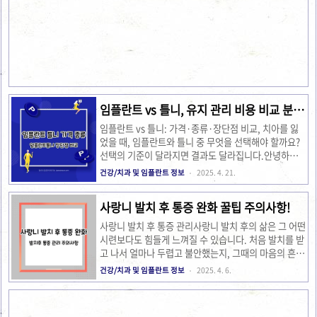
트에서는 임플란트 후 커피와 담배의 영향에 대해 상세
치후 드라이소켓 합병..
히 알아보겠습니다. 뼈이식 후 섭취 주의사항임플란트
시술 이후에는 무엇보다도 섭취 주의가 필요합니다. 시
술 후 2주간은 커피와 같은 카페인 음료의 섭취를 제한
하는 것이 좋습니다. 카페인은 혈관 수축을 유발하여 혈
류를 감소시킬 수 있습니다. 이는 뼈의 회복에 악영향을
미칠 수 있습니다. 또한, 시술 후 첫 한 달간은 염증 발생
을 최소화하기 위해 매운 음식이나 알코올, 담배를 피하
는 것이 이상적..
임플란트 vs 틀니, 유지 관리 비용 비교 분석
정보
임플란트 vs 틀니: 가격·종류·장단점 비교, 치아를 잃
었을 때, 임플란트와 틀니 중 무엇을 선택해야 할까요?
선택의 기준이 달라지면 결과도 달라집니다.안녕하세
요, 요즘 부모님 건강검진을 챙기다가 자연스럽게 치아
건강/치과 및 임플란트 정보
2025. 4. 21.
건강까지 신경 쓰게 된 딸입니다. 최근 어머니께서 어금
니 하나를 발치하신 이후 '임플란트를 해야 하나, 틀니
사랑니 발치 후 통증 완화 꿀팁 주의사항!
로도 괜찮을까?' 고민하시는 걸 보며 저도 함께 공부하
게 되었어요. 막연하게만 알고 있던 두 치료법 사이에는
사랑니 발치 후 통증 관리사랑니 발치 후의 삶은 그 어떤
생각보다 많은 차이가 있더라고요. 이 글에서는 시술 전
시련보다도 힘들게 느껴질 수 있습니다. 처음 발치를 받
준비부터 장기적인 만족도까지, 실제 사례를 바탕으로
고 나서 얼마나 두렵고 불안했는지, 그때의 마음의 흔적
임플란트와 틀니의 모든 것을 비교해 드릴게요. 임플란
은 아직도 잊을 수가 없습니다. 발치 후 회복 과정, 통증
건강/치과 및 임플란트 정보
2025. 4. 6.
트 vs 틀니 병원별 가격 1. 시술 전 준비사항임플란트든
완화 방법, 그리고 주의해야 할 사항들에 대해 제가 직
틀니든 본격적인 시술 전에 꼭 준비해야 할 것들이 있습
접 경험한 이야기를 공유해드리려고 합니다. 제가 사랑
니다...
니 발치 후 겪은 통증과 회복 과정을 시작하며, 처음에