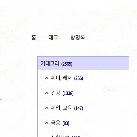
홈
태그
방명록
카테고리
(2565)
취미, 레저
(266)
건강
(1338)
취업, 교육
(147)
금융
(83)