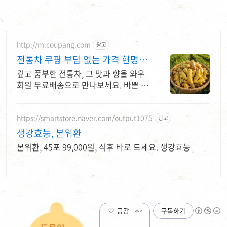
http://m.coupang.com
광고
전통차 쿠팡 부담 없는 가격 현명한
선택
깊고 풍부한 전통차, 그 맛과 향을 와우
회원 무료배송으로 만나보세요. 바쁜 일
상 속, 언제든 따뜻하게! 와우회원은 무
료배송으로 빠르게 받아보세요.
https://smartstore.naver.com/output1075
광고
생강효능, 본위환
본위환, 45포 99,000원, 식후 바로 드세요. 생강효능
공감
구독하기