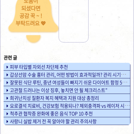
도움이
되셨다면
공감 꾹 ~ !
부탁드려요 💖
피부 타입별 자외선 차단제 추천
갑상선암 수술 흉터 관리, 어떤 방법이 효과적일까? 관리 시기별 주의사항
잘못된 식단 루틴, 중년 여성들이 빠지기 쉬운 다이어트 함정 5가지
고관절 드러나는 이상 징후, 놓치면 안 될 체크리스트”
희귀난치성 질환자 복지 혜택과 지원 대상 총정리
요로결석 치료비, 건강보험 적용되나? 체외충격파 vs 레이저 시술
척추관 협착증 완화에 좋은 음식 TOP 10 추천
사랑니 실밥 제거 전 꼭 알아야 할 관리 주의사항