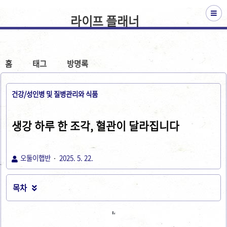
라이프 플래너
홈
태그
방명록
건강/성인병 및 질병관리와 식품
생강 하루 한 조각, 혈관이 달라집니다
오둘이햅반
2025. 5. 22.
목차
