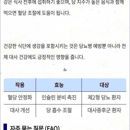
강은 식사 전후에 섭취하기 좋으며, 당 지수가 높은 음식과 함께
먹으면 혈당 조절에 도움이 됩니다.
건강한 식단에 생강을 포함시키는 것은 당뇨병 예방뿐 아니라 전
체 대사 건강에도 긍정적인 영향을 줍니다.
작용
효능
대상
혈당 안정화
인슐린 분비 촉진
제2형 당뇨 환자
대사 개선
당 흡수 조절
대사증후군 환자
자주 묻는 질문 (FAQ)