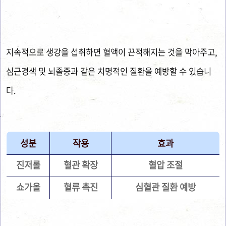
지속적으로 생강을 섭취하면 혈액이 끈적해지는 것을 막아주고,
심근경색 및 뇌졸중과 같은 치명적인 질환을 예방할 수 있습니
다.
성분
작용
효과
진저롤
혈관 확장
혈압 조절
쇼가올
혈류 촉진
심혈관 질환 예방