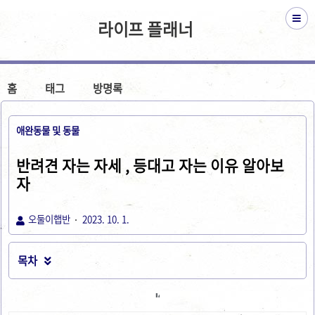
라이프 플래너
홈
태그
방명록
애완동물 및 동물
반려견 자는 자세 , 등대고 자는 이유 알아보
자
오둘이햅반
2023. 10. 1.
목차
